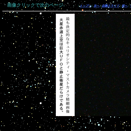
画像クリックで次のページ
|
トップへ
|
次へ
|
自動スライド
|
前へ
|