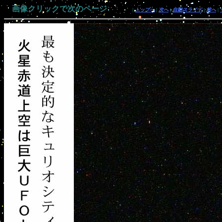
画像クリックで次のページ
|
トップへ
|
次へ
|
自動スライド
|
前へ
|