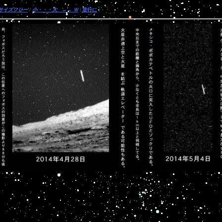
サイズフリー
/
小
・
・
・
大
←→
Ｗ
|
逆行に
|