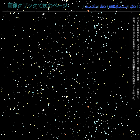
画像クリックで次のページ
|
トップへ
|
前へ
|
自動スライド
|
次へ
|