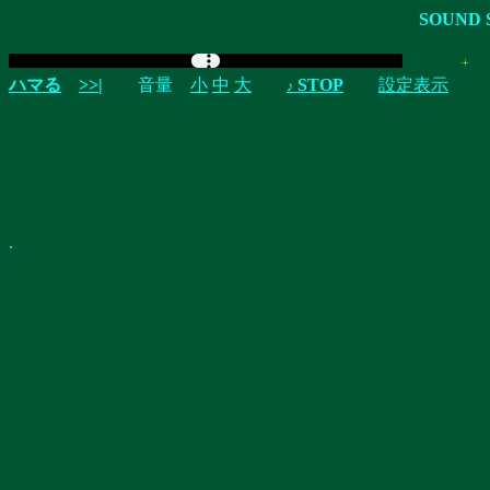
SOUND 
曲
ハマる
>>|
音量
小
中
大
STOP
設定表示
♪
.