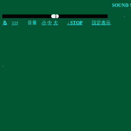
SOUND 
曲
る
>>|
音量
小
中
大
STOP
設定表示
♪
.