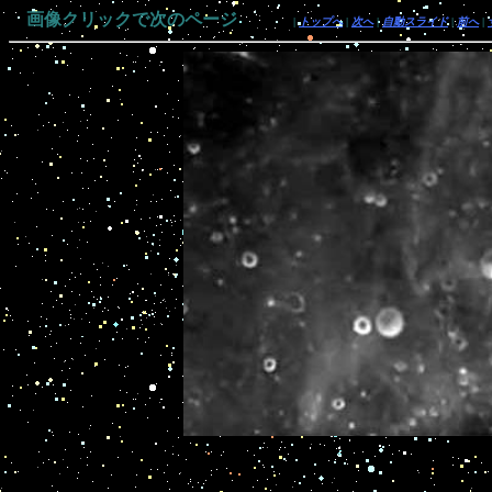
画像クリックで次のページ
|
トップへ
|
次へ
|
自動スライド
|
前へ
|