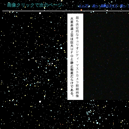
画像クリックで次のページ
|
トップへ
|
次へ
|
自動スライド
|
前へ
|